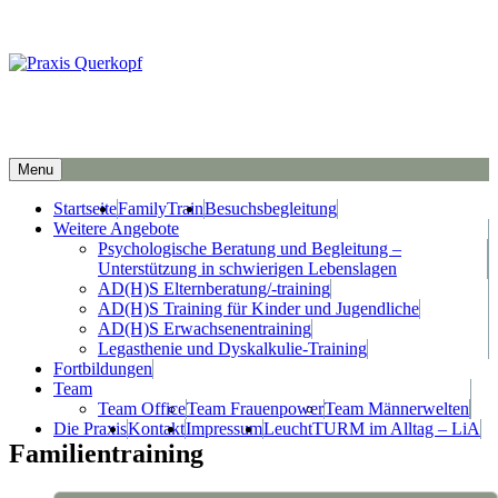
Gemeinschaftspraxis für Familienarbeit und ADHS-Training
Menu
Hauptmenü
Startseite
FamilyTrain
Besuchsbegleitung
Weitere Angebote
Psychologische Beratung und Begleitung –
Unterstützung in schwierigen Lebenslagen
AD(H)S Elternberatung/-training
AD(H)S Training für Kinder und Jugendliche
AD(H)S Erwachsenentraining
Legasthenie und Dyskalkulie-Training
Fortbildungen
Team
Team Office
Team Frauenpower
Team Männerwelten
Die Praxis
Kontakt
Impressum
LeuchtTURM im Alltag – LiA
Familientraining