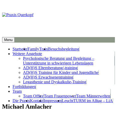
Gemeinschaftspraxis für Familienarbeit und ADHS-Training
Menu
Hauptmenü
Startseite
FamilyTrain
Besuchsbegleitung
Weitere Angebote
Psychologische Beratung und Begleitung –
Unterstützung in schwierigen Lebenslagen
AD(H)S Elternberatung/-training
AD(H)S Training für Kinder und Jugendliche
AD(H)S Erwachsenentraining
Legasthenie und Dyskalkulie-Training
Fortbildungen
Team
Team Office
Team Frauenpower
Team Männerwelten
Die Praxis
Kontakt
Impressum
LeuchtTURM im Alltag – LiA
Michael Amlacher